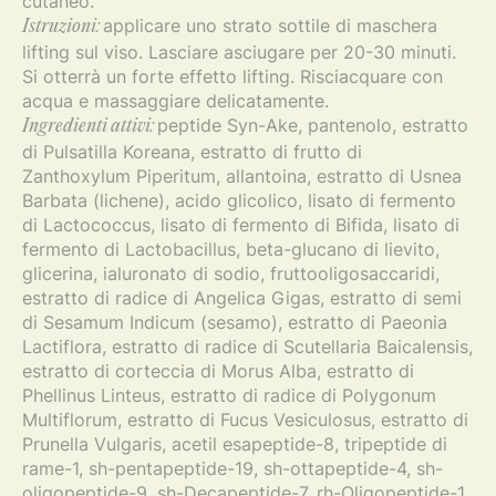
cutaneo.
applicare uno strato sottile di maschera
Istruzioni:
lifting sul viso. Lasciare asciugare per 20-30 minuti.
Si otterrà un forte effetto lifting. Risciacquare con
acqua e massaggiare delicatamente.
peptide Syn-Ake, pantenolo, estratto
Ingredienti attivi:
di Pulsatilla Koreana, estratto di frutto di
Zanthoxylum Piperitum, allantoina, estratto di Usnea
Barbata (lichene), acido glicolico, lisato di fermento
di Lactococcus, lisato di fermento di Bifida, lisato di
fermento di Lactobacillus, beta-glucano di lievito,
glicerina, ialuronato di sodio, fruttooligosaccaridi,
estratto di radice di Angelica Gigas, estratto di semi
di Sesamum Indicum (sesamo), estratto di Paeonia
Lactiflora, estratto di radice di Scutellaria Baicalensis,
estratto di corteccia di Morus Alba, estratto di
Phellinus Linteus, estratto di radice di Polygonum
Multiflorum, estratto di Fucus Vesiculosus, estratto di
Prunella Vulgaris, acetil esapeptide-8, tripeptide di
rame-1, sh-pentapeptide-19, sh-ottapeptide-4, sh-
oligopeptide-9, sh-Decapeptide-7, rh-Oligopeptide-1.