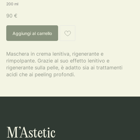
200 ml
90
€
Aggiungi al carrello
Maschera in crema lenitiva, rigenerante e
rimpolpante. Grazie al suo effetto lenitivo e
rigenerante sulla pelle, è adatto sia ai trattamenti
acidi che ai peeling profondi.
M’Astetic