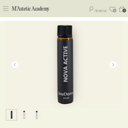
M’Astetic Academy
ricerca
0
0