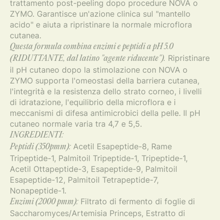
trattamento post-peeling dopo procedure NOVA o
ZYMO. Garantisce un'azione clinica sul "mantello
acido" e aiuta a ripristinare la normale microflora
cutanea.
Questa formula combina enzimi e peptidi a pH 5.0
Ripristinare
(RIDUTTANTE, dal latino "agente riducente").
il pH cutaneo dopo la stimolazione con NOVA o
ZYMO supporta l'omeostasi della barriera cutanea,
l'integrità e la resistenza dello strato corneo, i livelli
di idratazione, l'equilibrio della microflora e i
meccanismi di difesa antimicrobici della pelle. Il pH
cutaneo normale varia tra 4,7 e 5,5.
INGREDIENTI:
Acetil Esapeptide-8, Rame
Peptidi (350pmm):
Tripeptide-1, Palmitoil Tripeptide-1, Tripeptide-1,
Acetil Ottapeptide-3, Esapeptide-9, Palmitoil
Esapeptide-12, Palmitoil Tetrapeptide-7,
Nonapeptide-1.
Filtrato di fermento di foglie di
Enzimi (2000 pmm):
Saccharomyces/Artemisia Princeps, Estratto di