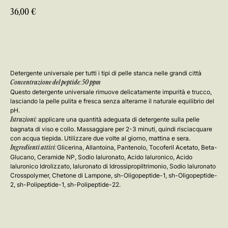
36,00
€
Aggiungi al carrello
Detergente universale per tutti i tipi di pelle stanca nelle grandi città
Concentrazione del peptide: 50 ppm
Questo detergente universale rimuove delicatamente impurità e trucco,
lasciando la pelle pulita e fresca senza alterarne il naturale equilibrio del
pH.
applicare una quantità adeguata di detergente sulla pelle
Istruzioni:
bagnata di viso e collo. Massaggiare per 2-3 minuti, quindi risciacquare
con acqua tiepida. Utilizzare due volte al giorno, mattina e sera.
Glicerina, Allantoina, Pantenolo, Tocoferil Acetato, Beta-
Ingredienti attivi:
Glucano, Ceramide NP, Sodio Ialuronato, Acido Ialuronico, Acido
Ialuronico Idrolizzato, Ialuronato di Idrossipropiltrimonio, Sodio Ialuronato
Crosspolymer, Chetone di Lampone, sh-Oligopeptide-1, sh-Oligopeptide-
2, sh-Polipeptide-1, sh-Polipeptide-22.