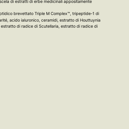
scela di estratti di erbe medicinali appositamente
idico brevettato Triple M Complex™, tripeptide-1 di
ité, acido ialuronico, ceramidi, estratto di Houttuynia
stratto di radice di Scutellaria, estratto di radice di