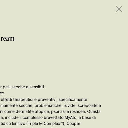
Cream
 pelli secche e sensibili
ppm
effetti terapeutici e preventivi, specificamente
stremamente secche, problematiche, ruvide, screpolate e
i come dermatite atopica, psoriasi e rosacea. Questa
, include il complesso brevettato MyAto, a base di
tidico lenitivo (Triple M Complex™), Cooper