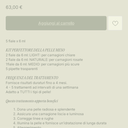
63,00
€
Aggiungi al carrello
5 fiale x 6 ml
KIT PERFETTORE DELLA PELLE MESO
2 fiale da 6 ml: LIGHT: per carnagioni chiare
2 fiale da 6 ml: NATURALE: per carnagioni rosate
1fiale da 6 ml: MEDIO: per carnagioni più scure
5 pipette trasparenti
FREQUENZA DEL TRATTAMENTO
Fornisce risultati duraturi fino a 4 mesi.
4 - 5 trattamenti ad intervalli di una settimana
Adatto a TUTTI i tipi di pelle!
Questo trattamento apporta benefici
Dona una pelle radiosa e splendente
Assicura una carnagione liscia e luminosa
Corregge linee e rughe
Illumina la pelle e fornisce un'idratazione di lunga durata
Alleggerimento