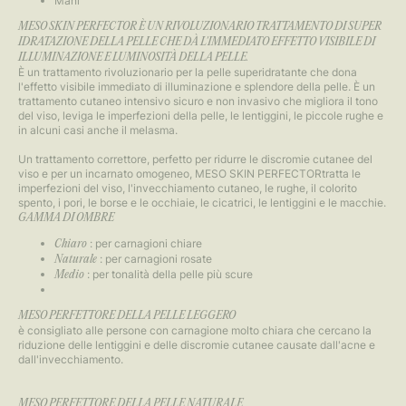
Mani
MESO SKIN PERFECTOR È UN RIVOLUZIONARIO TRATTAMENTO DI SUPER
IDRATAZIONE DELLA PELLE CHE DÀ L'IMMEDIATO EFFETTO VISIBILE DI
ILLUMINAZIONE E LUMINOSITÀ DELLA PELLE.
È un trattamento rivoluzionario per la pelle superidratante che dona
l'effetto visibile immediato di illuminazione e splendore della pelle. È un
trattamento cutaneo intensivo sicuro e non invasivo che migliora il tono
del viso, leviga le imperfezioni della pelle, le lentiggini, le piccole rughe e
in alcuni casi anche il melasma.
Un trattamento correttore, perfetto per ridurre le discromie cutanee del
viso e per un incarnato omogeneo, MESO SKIN PERFECTORtratta le
imperfezioni del viso, l'invecchiamento cutaneo, le rughe, il colorito
spento, i pori, le borse e le occhiaie, le cicatrici, le lentiggini e le macchie.
GAMMA DI OMBRE
: per carnagioni chiare
Chiaro
: per carnagioni rosate
Naturale
: per tonalità della pelle più scure
Medio
MESO PERFETTORE DELLA PELLE LEGGERO
è consigliato alle persone con carnagione molto chiara che cercano la
riduzione delle lentiggini e delle discromie cutanee causate dall'acne e
dall'invecchiamento.
MESO PERFETTORE DELLA PELLE NATURALE