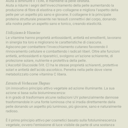
Aiuta a diminuire il TEWL e mantiene la pelle idratata.
Aiuta a ridurre i segni dell'invecchiamento della pelle aumentando la
produzione di fibre di elastina e pro-collagene e migliora l'aspetto della
pelle per un aspetto più sano e giovane. Il collagene è la principale
proteina strutturale presente nei tessuti connettivi del corpo, donando
alla nostra pelle un aspetto sano e tonico, creando elasticità.
Utilizziamo le Vitamine
Le vitamine hanno proprietà antiossidanti, antietà ed emollienti, lavorano
in sinergia tra loro e migliorano le caratteristiche di ciascuna.
Agiscono per combattere l'invecchiamento cutaneo favorendo il
rinnovamento cellulare e combattendo i radicali liberi. Oltre alle funzioni
antietà, antiossidanti e riparatrici, svolgono un'azione schiarente, di
protezione solare, nutriente e protettiva della pelle.
L'Ascorbil Glucoside (Vit. C) ha le stesse proprietà schiarenti, protettive
solari e antietà dell'acido ascorbico. Penetra nella pelle dove viene
metabolizzato come vitamina C libera.
Estratto di Verbascum Thapsus
Un innovativo principio attivo vegetale ad azione illuminante. La sua
azione si basa sulla bioluminescenza:
è in grado di trasformare alcune radiazioni UV potenzialmente dannose
trasformandole in una fonte luminosa che si irradia direttamente dalla
pelle donando un aspetto più luminoso, più giovane, sano e naturalmente
radioso.
È il primo principio attivo per cosmetici basato sulla fotoluminescenza
vegetale, ovvero l'emissione di luce visibile da parte di una sostanza