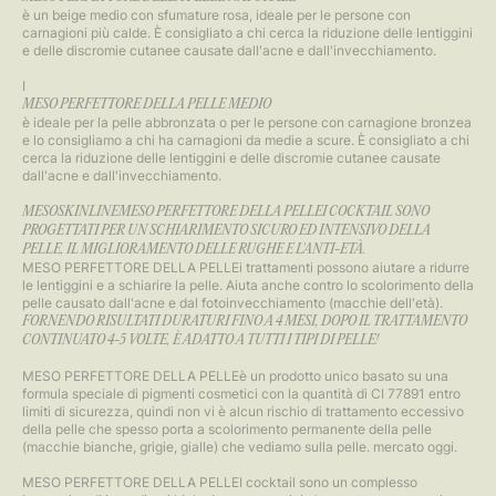
è un beige medio con sfumature rosa, ideale per le persone con
carnagioni più calde. È consigliato a chi cerca la riduzione delle lentiggini
e delle discromie cutanee causate dall'acne e dall'invecchiamento.
I
MESO PERFETTORE DELLA PELLE MEDIO
è ideale per la pelle abbronzata o per le persone con carnagione bronzea
e lo consigliamo a chi ha carnagioni da medie a scure. È consigliato a chi
cerca la riduzione delle lentiggini e delle discromie cutanee causate
dall'acne e dall'invecchiamento.​​​​​​
MESOSKINLINEMESO PERFETTORE DELLA PELLEI COCKTAIL SONO
PROGETTATI PER UN SCHIARIMENTO SICURO ED INTENSIVO DELLA
PELLE, IL MIGLIORAMENTO DELLE RUGHE E L'ANTI-ETÀ.
MESO PERFETTORE DELLA PELLEi trattamenti possono aiutare a ridurre
le lentiggini e a schiarire la pelle. Aiuta anche contro lo scolorimento della
pelle causato dall'acne e dal fotoinvecchiamento (macchie dell'età).
FORNENDO RISULTATI DURATURI FINO A 4 MESI, DOPO IL TRATTAMENTO
CONTINUATO 4-5 VOLTE, È ADATTO A TUTTI I TIPI DI PELLE!
MESO PERFETTORE DELLA PELLEè un prodotto unico basato su una
formula speciale di pigmenti cosmetici con la quantità di CI 77891 entro
limiti di sicurezza, quindi non vi è alcun rischio di trattamento eccessivo
della pelle che spesso porta a scolorimento permanente della pelle
(macchie bianche, grigie, gialle) che vediamo sulla pelle. mercato oggi.
MESO PERFETTORE DELLA PELLEI cocktail sono un complesso