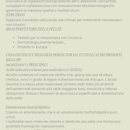
innovativo di ingredienti biologicamente attivi altamente concentrati,
sviluppati in collaborazione con mesoskinlinee Mesotecnologiache
garantisce la massima qualità e risultati sicuri.
ISTRUZIONI
Applicare il prodotto utilizzando macchinari per trattamenti mesoterapici
non invasivi.
MESO PERFETTORE DELLA PELLEÈ:
Testato per la mesoterapia non invasiva
Dermatologicamente testato _
Prodotto in Europa
COSA DISTINGUE MESO SKIN PERFECTOR DA TUTTI GLI ALTRI PRODOTTI
BB GLOW
INGREDIENTI
PRINCIPALI
Acido ialuronico a basso peso molecolare (5-10 kDA)
Ad alto contenuto di molecole idrofile che, grazie alla sua struttura
chimica, sono in grado di legare numerose molecole d'acqua. L'acido
ialuronico a basso peso molecolare penetra negli strati più profondi
dell'epidermide donando alla pelle maggiore tono, elasticità e intensa
idratazione. Riduce i fenomeni di secchezza superficiale e disidratazione
della pelle
Emulsionante lisofosfolipidico
Usiamo un emulsionante che è un emulsionante lisofosfolipidico puro
unico.
I lisofolipidi sono molecole naturali e identiche alla pelle che forniscono
proprietà fisiologiche impressionanti.