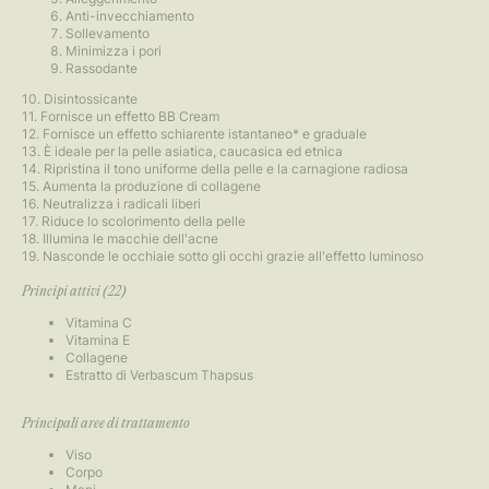
Anti-invecchiamento
Sollevamento
Minimizza i pori
Rassodante
10. Disintossicante
11. Fornisce un effetto BB Cream
12. Fornisce un effetto schiarente istantaneo* e graduale
13. È ideale per la pelle asiatica, caucasica ed etnica
14. Ripristina il tono uniforme della pelle e la carnagione radiosa
15. Aumenta la produzione di collagene
16. Neutralizza i radicali liberi
17. Riduce lo scolorimento della pelle
18. Illumina le macchie dell'acne
19. Nasconde le occhiaie sotto gli occhi grazie all'effetto luminoso
Principi attivi (22)
Vitamina C
Vitamina E
Collagene
Estratto di Verbascum Thapsus
Principali aree di trattamento
Viso
Corpo