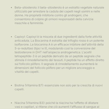
Beta-sitosterolo: il beta-sitosterolo è un estratto vegetale naturale
utilizzato per arrestare la caduta dei capelli negli uomini e nelle
donne. Ha proprietà inibitorie contro gli androgeni, che
consentono di colpire gli ormoni responsabili della calvizie
maschile e femminile.
Capixyl: Capixyl è la miscela di due ingredienti dalla forte attività
anticaduta. La Biocanina A estratta dal trifoglio rosso è un potente
isoflavone. La biocanina A è un efficace inibitore dell'attività della
5-α-reduttasi (tipo I e II), modulando così la conversione del
testosterone in DHT nell'alopecia androgenetica. L'acetil
tetrapeptide-3 è un peptide derivato da un peptide segnale che
stimola il rimodellamento dei tessuti. Il peptide ha un effetto diretto
sul follicolo pilifero. Il segnale di rimodellamento aumenterà le
dimensioni del follicolo pilifero per un migliore ancoraggio e
vitalità dei capelli.
Biotina (Vitamina B7): essenziale non solo per la crescita di nuovi
capelli.
Niacina (Vitamina B3): poiché la niacina ha l'effetto di dilatare
vasi e capillari, si ritiene che ciò aumenti l'afflusso di sangue al