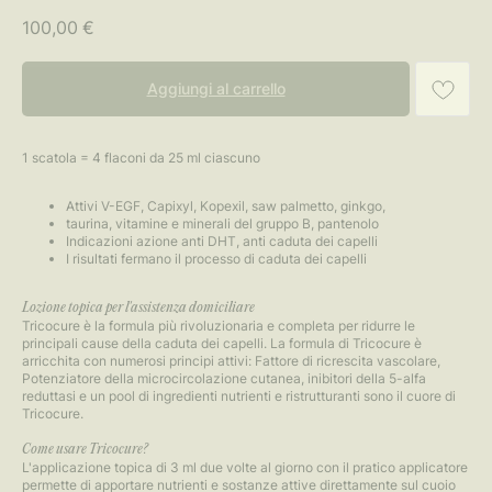
100,00
€
Aggiungi al carrello
1 scatola = 4 flaconi da 25 ml ciascuno
Attivi V-EGF, Capixyl, Kopexil, saw palmetto, ginkgo,
taurina, vitamine e minerali del gruppo B, pantenolo
Indicazioni azione anti DHT, anti caduta dei capelli
I risultati fermano il processo di caduta dei capelli
Lozione topica per l'assistenza domiciliare
Tricocure è la formula più rivoluzionaria e completa per ridurre le
principali cause della caduta dei capelli. La formula di Tricocure è
arricchita con numerosi principi attivi: Fattore di ricrescita vascolare,
Potenziatore della microcircolazione cutanea, inibitori della 5-alfa
reduttasi e un pool di ingredienti nutrienti e ristrutturanti sono il cuore di
Tricocure.
Come usare Tricocure?
L'applicazione topica di 3 ml due volte al giorno con il pratico applicatore
permette di apportare nutrienti e sostanze attive direttamente sul cuoio