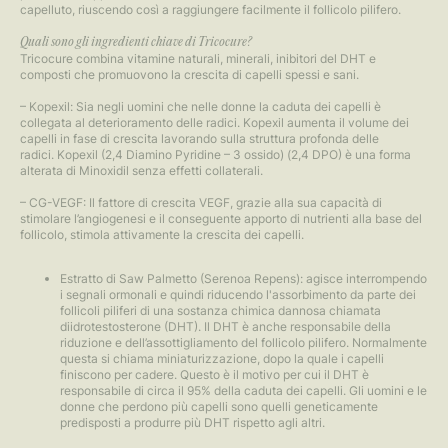
capelluto, riuscendo così a raggiungere facilmente il follicolo pilifero.
Quali sono gli ingredienti chiave di Tricocure?
Tricocure combina vitamine naturali, minerali, inibitori del DHT e
composti che promuovono la crescita di capelli spessi e sani.
– Kopexil: Sia negli uomini che nelle donne la caduta dei capelli è
collegata al deterioramento delle radici. Kopexil aumenta il volume dei
capelli in fase di crescita lavorando sulla struttura profonda delle
radici. Kopexil (2,4 Diamino Pyridine – 3 ossido) (2,4 DPO) è una forma
alterata di Minoxidil senza effetti collaterali.
– CG-VEGF: Il fattore di crescita VEGF, grazie alla sua capacità di
stimolare l’angiogenesi e il conseguente apporto di nutrienti alla base del
follicolo, stimola attivamente la crescita dei capelli.
Estratto di Saw Palmetto (Serenoa Repens): agisce interrompendo
i segnali ormonali e quindi riducendo l'assorbimento da parte dei
follicoli piliferi di una sostanza chimica dannosa chiamata
diidrotestosterone (DHT). Il DHT è anche responsabile della
riduzione e dell’assottigliamento del follicolo pilifero. Normalmente
questa si chiama miniaturizzazione, dopo la quale i capelli
finiscono per cadere. Questo è il motivo per cui il DHT è
responsabile di circa il 95% della caduta dei capelli. Gli uomini e le
donne che perdono più capelli sono quelli geneticamente
predisposti a produrre più DHT rispetto agli altri.